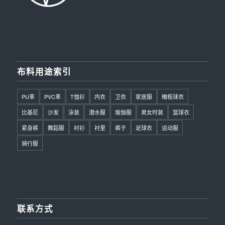
布料用途索引
PU革
PVC革
T恤衫
内衣
卫衣
家居服
橄榄球衣
比基尼
沙发
泳装
潜水服
瑜伽服
男女时装
篮球衣
紧身裤
舞蹈服
衬衫
衬里
裤子
足球衣
运动服
骑行服
联系方式