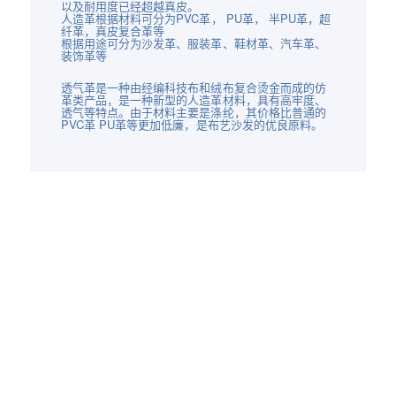
以及耐用度已经超越真皮。
人造革根据材料可分为PVC革， PU革， 半PU革，超
纤革，真皮复合革等
根据用途可分为沙发革、服装革、鞋材革、汽车革、
装饰革等
透气革是一种由经编科技布和绒布复合烫金而成的仿
革类产品，是一种新型的人造革材料，具有高牢度、
透气等特点。由于材料主要是涤纶，其价格比普通的
PVC革 PU革等更加低廉，是布艺沙发的优良原料。