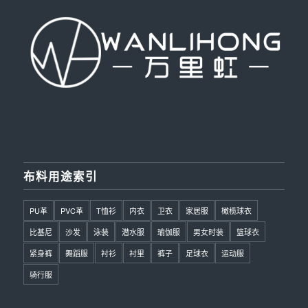
布料用途索引
PU革
PVC革
T恤衫
内衣
卫衣
家居服
橄榄球衣
比基尼
沙发
泳装
潜水服
瑜伽服
男女时装
篮球衣
紧身裤
舞蹈服
衬衫
衬里
裤子
足球衣
运动服
骑行服