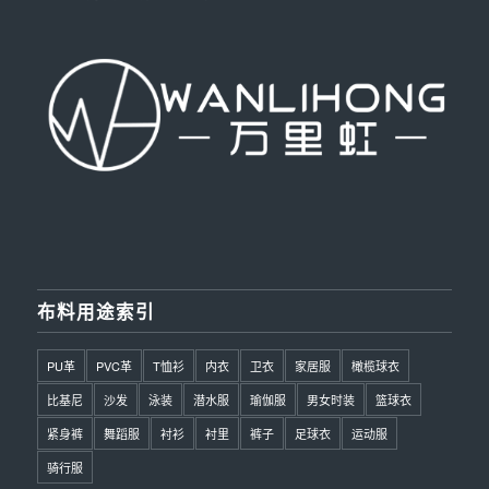
布料用途索引
PU革
PVC革
T恤衫
内衣
卫衣
家居服
橄榄球衣
比基尼
沙发
泳装
潜水服
瑜伽服
男女时装
篮球衣
紧身裤
舞蹈服
衬衫
衬里
裤子
足球衣
运动服
骑行服