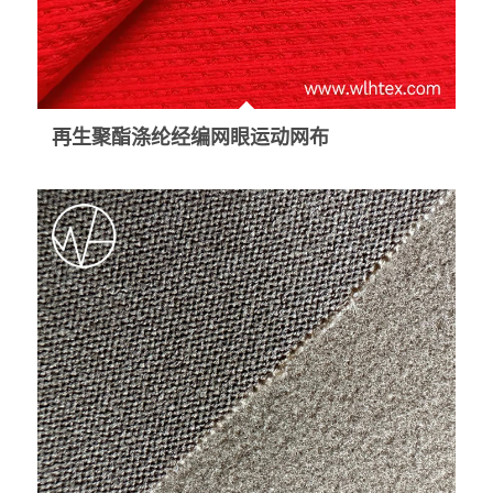
再生聚酯涤纶经编网眼运动网布