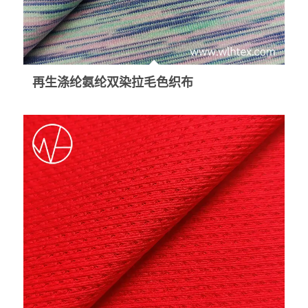
再生涤纶氨纶双染拉毛色织布