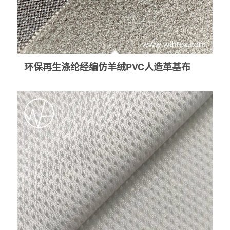
环保再生涤纶经编仿羊绒PVC人造革基布