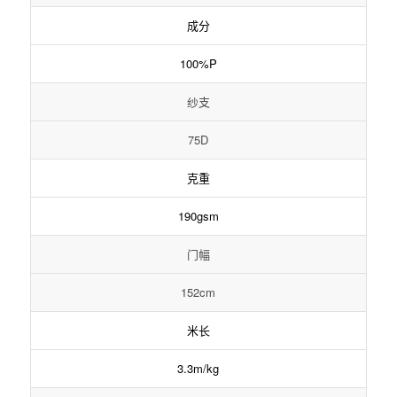
成分
100%P
纱支
75D
克重
190gsm
门幅
152cm
米长
3.3m/kg