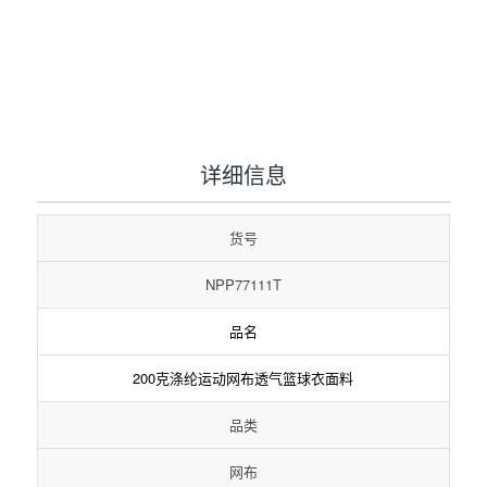
1
2
3
详细信息
货号
NPP77111T
品名
200克涤纶运动网布透气篮球衣面料
品类
网布