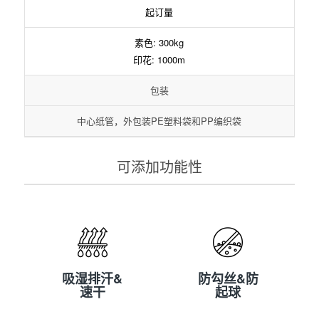
起订量
素色: 300kg
印花: 1000m
包装
中心纸管，外包装PE塑料袋和PP编织袋
可添加功能性
吸湿排汗&
防勾丝&防
速干
起球
吸湿排汗&
防勾丝&防
速干
起球