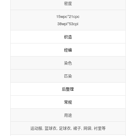
密度
15wpc*21cpc
38wpi*53cpi
织造
经编
染色
匹染
后整理
常规
用途
运动服, 篮球衣, 足球衣, 裙子, 网袋, 衬里等