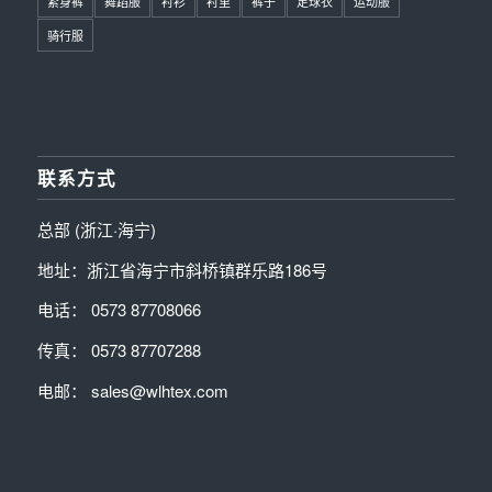
紧身裤
舞蹈服
衬衫
衬里
裤子
足球衣
运动服
骑行服
联系方式
总部 (浙江·海宁)
地址：浙江省海宁市斜桥镇群乐路186号
电话： 0573 87708066
传真： 0573 87707288
电邮： sales@wlhtex.com