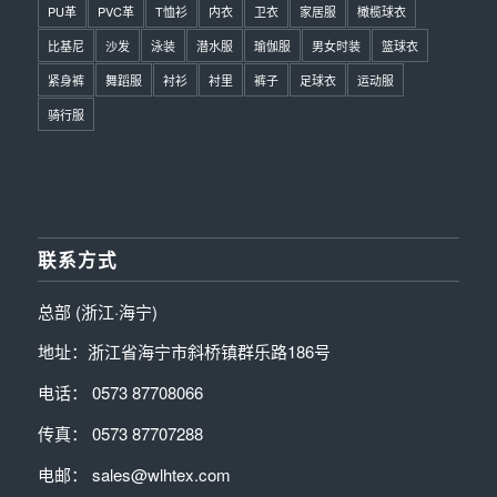
PU革
PVC革
T恤衫
内衣
卫衣
家居服
橄榄球衣
比基尼
沙发
泳装
潜水服
瑜伽服
男女时装
篮球衣
紧身裤
舞蹈服
衬衫
衬里
裤子
足球衣
运动服
骑行服
联系方式
总部 (浙江·海宁)
地址：浙江省海宁市斜桥镇群乐路186号
电话： 0573 87708066
传真： 0573 87707288
电邮： sales@wlhtex.com