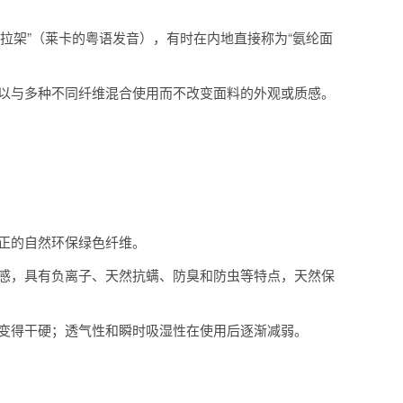
“拉架”（莱卡的粤语发音），有时在内地直接称为“氨纶面
以与多种不同纤维混合使用而不改变面料的外观或质感。
正的自然环保绿色纤维。
感，具有负离子、天然抗螨、防臭和防虫等特点，天然保
变得干硬；透气性和瞬时吸湿性在使用后逐渐减弱。