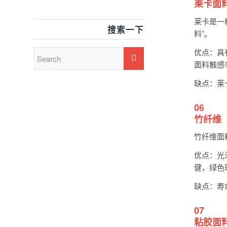
莱卡面
莱卡是一
搜索一下
料”。
优点：具
面料触感
缺点：莱
06
竹纤维
竹纤维面
优点：光
健，绿色
缺点：寿
07
粘胶面