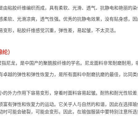
是由粘胶纤维编织而成，具有柔软、光滑、透气、抗静电和艳丽的染
感柔软、光滑凉爽，透气性强。优秀的抗静电效果，没有贴身感，因
易变形，粘胶纤维感觉沉重，弹性差，易起皱，不太灵活。
锦纶）
通常指尼龙，是中国产的聚酰胺纤维的学名。尼龙面料非常耐磨耐用，
有卓越的弹性和弹性恢复力，是所有面料中耐磨抗磨的最佳，比同类
小的外力作用下容易变形，穿着时面料容易起皱。耐热和耐光性较差
项富有弹性和恢复力的运动。它关乎人与自然的和谐，因此在选择瑜
动时可能会破裂，可能会变形。因此，在瑜伽服装中要特别注意所选