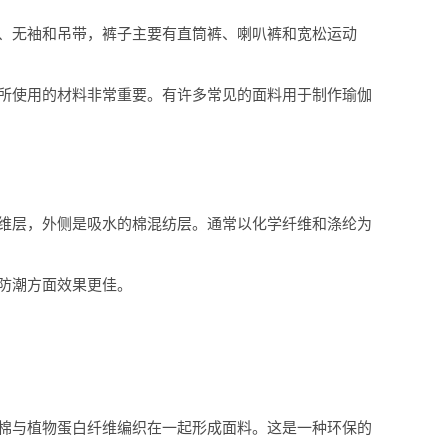
、无袖和吊带，裤子主要有直筒裤、喇叭裤和宽松运动
所使用的材料非常重要。有许多常见的面料用于制作瑜伽
维层，外侧是吸水的棉混纺层。通常以化学纤维和涤纶为
防潮方面效果更佳。
棉与植物蛋白纤维编织在一起形成面料。这是一种环保的