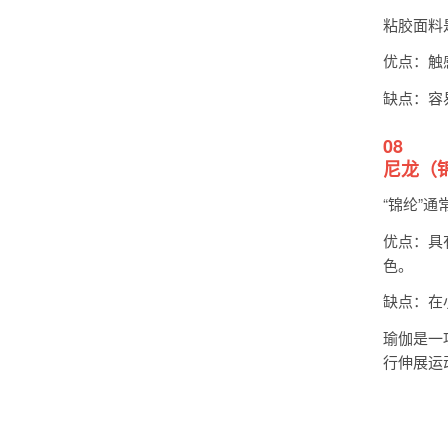
粘胶面料
优点：触
缺点：容
08
尼龙（
“锦纶”
优点：具
色。
缺点：在
瑜伽是一
行伸展运