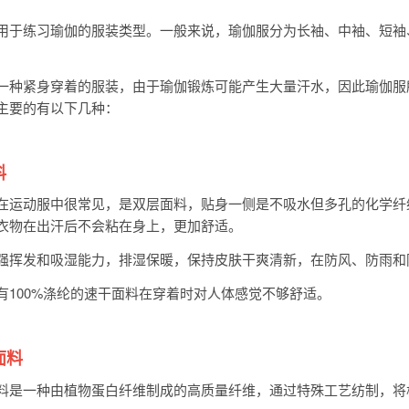
用于练习瑜伽的服装类型。一般来说，瑜伽服分为长袖、中袖、短袖
一种紧身穿着的服装，由于瑜伽锻炼可能产生大量汗水，因此瑜伽服
主要的有以下几种：
料
在运动服中很常见，是双层面料，贴身一侧是不吸水但多孔的化学纤
衣物在出汗后不会粘在身上，更加舒适。
强挥发和吸湿能力，排湿保暖，保持皮肤干爽清新，在防风、防雨和
有100%涤纶的速干面料在穿着时对人体感觉不够舒适。
面料
料是一种由植物蛋白纤维制成的高质量纤维，通过特殊工艺纺制，将