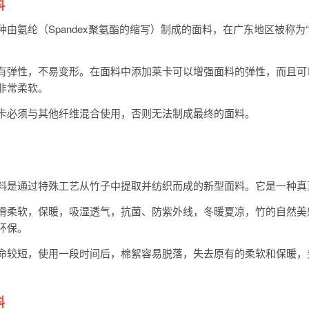
料
种由氨纶（Spandex聚氨酯的缩写）制成的面料，在广东地区被称为
有弹性，不易变形。在面料中添加莱卡可以增强面料的弹性，而且可
非常柔软。
卡必须与其他纤维混合使用，否则无法制成最终的面料。
料是通过特殊工艺从竹子中提取并纺织而成的新型面料。它是一种真
滑柔软，保暖，吸湿透气，抗菌、防紫外线，冬暖夏凉，竹的自然美
环保。
命较短，使用一段时间后，棉絮容易脱落，失去原有的柔软和保暖，
料