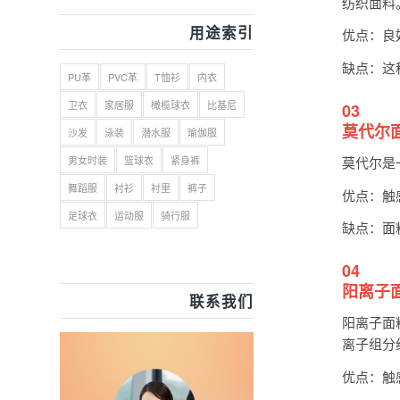
纺织面料
用途索引
优点：良
缺点：这
PU革
PVC革
T恤衫
内衣
卫衣
家居服
橄榄球衣
比基尼
03
莫代尔
沙发
泳装
潜水服
瑜伽服
男女时装
篮球衣
紧身裤
莫代尔是
舞蹈服
衬衫
衬里
裤子
优点：触
足球衣
运动服
骑行服
缺点：面
04
阳离子
联系我们
阳离子面
离子组分
优点：触