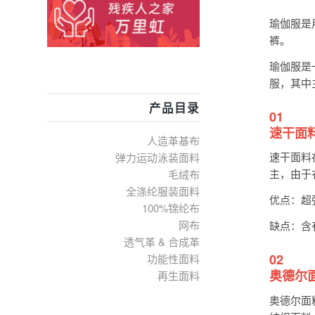
瑜伽服是
裤。
瑜伽服是
服，其中
产品目录
01
速干面
人造革基布
速干面料
弹力运动泳装面料
主，由于
毛绒布
全涤纶服装面料
优点：超
100%锦纶布
网布
缺点：含
透气革 & 合成革
02
功能性面料
奥德尔
再生面料
奥德尔面