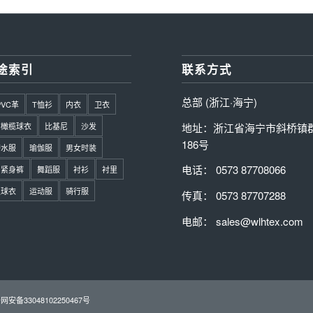
途索引
联系方式
总部 (浙江·海宁)
PVC革
T恤衫
内衣
卫衣
地址：浙江省海宁市斜桥镇
橄榄球衣
比基尼
沙发
186号
潜水服
瑜伽服
男女时装
电话： 0573 87708066
紧身裤
舞蹈服
衬衫
衬里
足球衣
运动服
骑行服
传真： 0573 87707288
电邮： sales@wlhtex.com
网安备33048102250467号