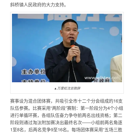
斜桥镇人民政府的大力支持。
▲万里虹沈总致辞
赛事设为混合团体赛，共吸引全市十二个分会组成的16支
队伍参赛。比赛采用“两阶段”赛制：第一阶段分为4个小组
进行单循环赛，各组队伍奋力争夺前两名出线资格；第二
阶段则通过淘汰附加赛决出最终名次——小组前两名角逐
1至8名，后两名竞争9至16名。每场团体赛采用“五场三胜