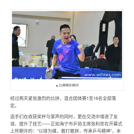
▲比赛精彩瞬间
经过两天紧张激烈的比拼，混合团体赛1至16名全部落
定。
选手们在收获奖杯与掌声的同时，更在交流中增进了友
谊、提升了技艺——正如海宁市乒协主席张利忠在开幕式
上所期许的：“以球为媒，敢打敢拼，传承乒乓精神”，本