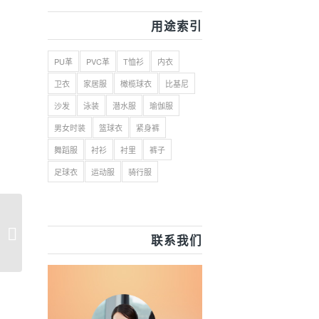
用途索引
PU革
PVC革
T恤衫
内衣
卫衣
家居服
橄榄球衣
比基尼
沙发
泳装
潜水服
瑜伽服
男女时装
篮球衣
紧身裤
舞蹈服
衬衫
衬里
裤子
足球衣
运动服
骑行服
万里虹纺织通过Inditex
联系我们
验厂