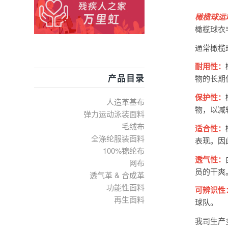
橄榄球运
橄榄球衣
通常橄榄
耐用性：
产品目录
物的长期
保护性：
人造革基布
物，以减
弹力运动泳装面料
毛绒布
适合性：
全涤纶服装面料
表现。因
100%锦纶布
透气性：
网布
员的干爽
透气革 & 合成革
功能性面料
可辨识性
再生面料
球队。
我司生产