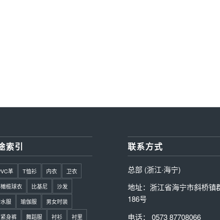
途索引
联系方式
总部 (浙江·海宁)
PVC革
T恤衫
内衣
卫衣
地址：浙江省海宁市斜桥镇
橄榄球衣
比基尼
沙发
186号
潜水服
瑜伽服
男女时装
电话： 0573 87708066
紧身裤
舞蹈服
衬衫
衬里