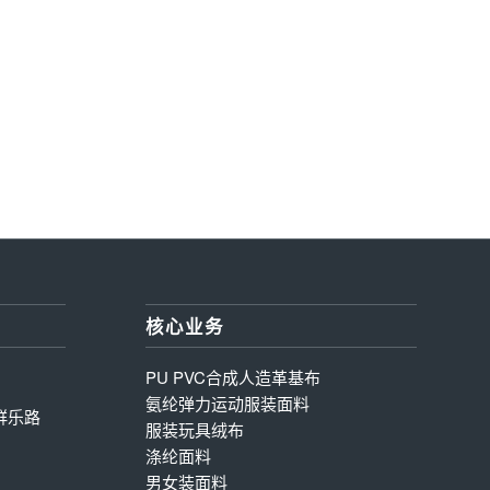
核心业务
PU PVC合成人造革基布
氨纶弹力运动服装面料
群乐路
服装玩具绒布
涤纶面料
男女装面料