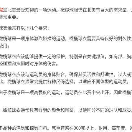
动
是北美最受欢迎的一项运动。橄榄球服饰在北美有巨大的需求量，
非常重要。
球衣通常有以下几个要求：
橄榄球是一项身体激烈碰撞的运动，橄榄球衣需要具备良好的耐久性
使用。
橄榄球衣应该能够提供一定的保护，特别是在关键部位，如肩部、胸
轻碰撞和摔倒时对身体的伤害。
橄榄球衣应该与运动员的身体贴合，确保其灵活性和舒适性。过大或
此，橄榄球衣通常会提供各种尺码选择，以适应不同体型的运动员。
由于橄榄球是一项高强度的运动，运动员在比赛中会出汗，因此橄榄
。
：
橄榄球衣通常具有鲜明的颜色和图案，以便区分不同的球队和球员
多品种的涤氨和锦氨面料。克重普遍在300克以上，耐用、高牢度、