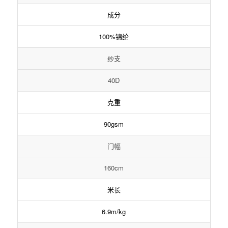
成分
100%锦纶
纱支
40D
克重
90gsm
门幅
160cm
米长
6.9m/kg