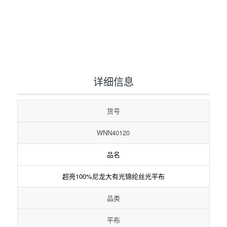
1
2
3
详细信息
货号
WNN40120
品名
超亮100%尼龙大有光锦纶丝光平布
品类
平布