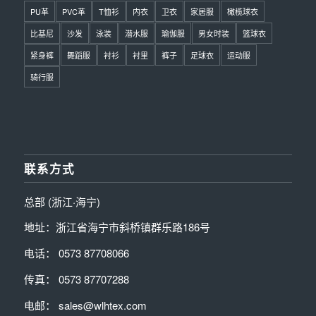
PU革
PVC革
T恤衫
内衣
卫衣
家居服
橄榄球衣
比基尼
沙发
泳装
潜水服
瑜伽服
男女时装
篮球衣
紧身裤
舞蹈服
衬衫
衬里
裤子
足球衣
运动服
骑行服
联系方式
总部 (浙江·海宁)
地址：浙江省海宁市斜桥镇群乐路186号
电话： 0573 87708066
传真： 0573 87707288
电邮： sales@wlhtex.com