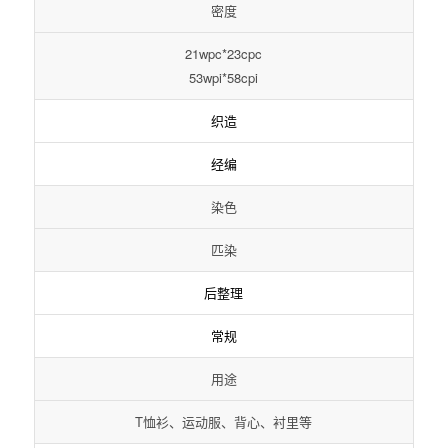
密度
21wpc*23cpc
53wpi*58cpi
织造
经编
染色
匹染
后整理
常规
用途
T恤衫、运动服、背心、衬里等