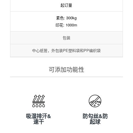
起订量
素色: 300kg
印花: 1000m
包装
中心纸管，外包装PE塑料袋和PP编织袋
可添加功能性
吸湿排汗&
防勾丝&防
速干
起球
吸湿排汗&
防勾丝&防
速干
起球