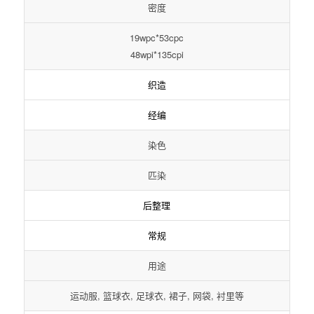
密度
19wpc*53cpc
48wpi*135cpi
织造
经编
染色
匹染
后整理
常规
用途
运动服, 篮球衣, 足球衣, 裙子, 网袋, 衬里等