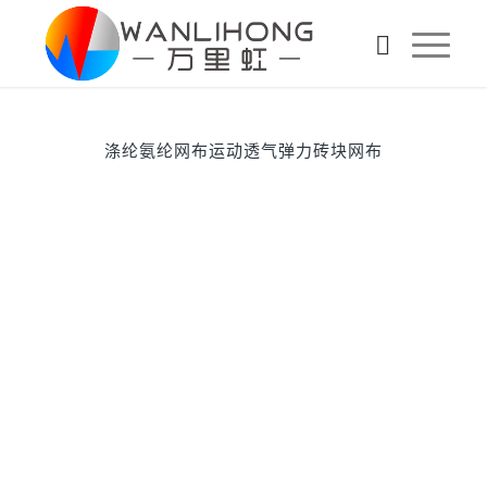
涤纶氨纶网布运动透气弹力砖块网布
下一页