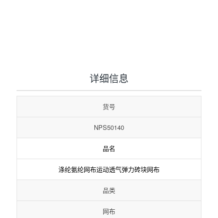
1
2
3
详细信息
货号
NPS50140
品名
涤纶氨纶网布运动透气弹力砖块网布
品类
网布