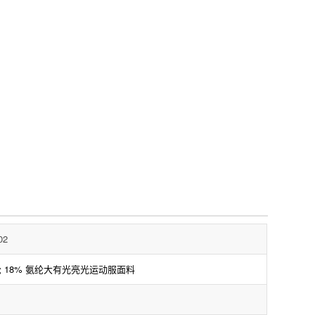
02
纶 18% 氨纶大有光亮光运动服面料