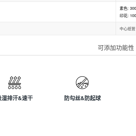
素色: 300
印花: 10
中心纸管
可添加功能性
吸湿排汗&速
防勾丝&防起
干
球
吸湿排汗&速干
防勾丝&防起球