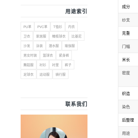
成分
用途索引
纱支
PU革
PVC革
T恤衫
内衣
克重
卫衣
家居服
橄榄球衣
比基尼
沙发
泳装
潜水服
瑜伽服
门幅
男女时装
篮球衣
紧身裤
米长
舞蹈服
衬衫
衬里
裤子
密度
足球衣
运动服
骑行服
织造
联系我们
染色
后整理
用途