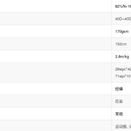
82%N+1
40D+40
170gsm
152cm
3.8m/kg
28wpc*4
71wpi*10
经编
匹染
常规
运动服, 