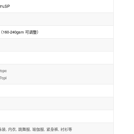
8%SP
D
 （160-240gsm 可调整）
2cpc
7cpi
泳装, 内衣, 跳舞服, 瑜伽服, 紧身裤, 衬衫等