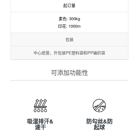
起订量
素色: 300kg
印花: 1000m
包装
中心纸管，外包装PE塑料袋和PP编织袋
可添加功能性
吸湿排汗&
防勾丝&防
速干
起球
吸湿排汗&
防勾丝&防
速干
起球