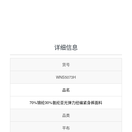
1
2
3
详细信息
货号
WNS5073H
品名
70%锦纶30%氨纶亚光弹力经编紧身裤面料
品类
平布