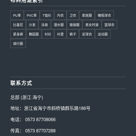
PU革
PVC革
T恤衫
内衣
卫衣
家居服
橄榄球衣
比基尼
沙发
泳装
潜水服
瑜伽服
男女时装
篮球衣
紧身裤
舞蹈服
衬衫
衬里
裤子
足球衣
运动服
骑行服
联系方式
总部 (浙江·海宁)
地址：浙江省海宁市斜桥镇群乐路186号
电话： 0573 87708066
传真： 0573 87707288