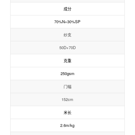
成分
70%N+30%SP
纱支
50D+70D
克重
250gsm
门幅
152cm
米长
2.6m/kg