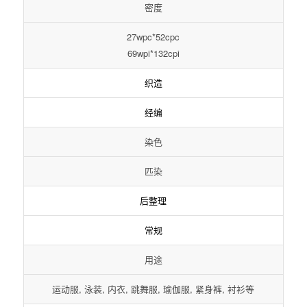
密度
27wpc*52cpc
69wpi*132cpi
织造
经编
染色
匹染
后整理
常规
用途
运动服, 泳装, 内衣, 跳舞服, 瑜伽服, 紧身裤, 衬衫等