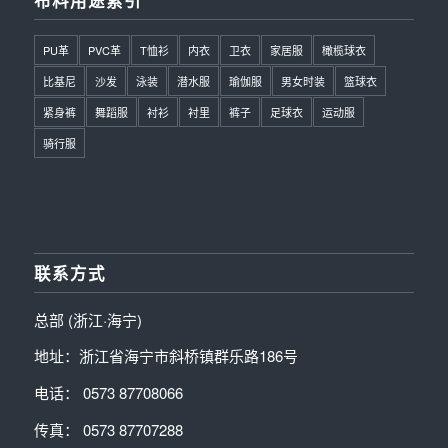
PU革
PVC革
T恤衫
内衣
卫衣
家居服
橄榄球衣
比基尼
沙发
泳装
潜水服
瑜伽服
男女时装
篮球衣
紧身裤
舞蹈服
衬衫
衬里
裤子
足球衣
运动服
骑行服
联系方式
总部 (浙江·海宁)
地址：浙江省海宁市斜桥镇群乐路186号
电话： 0573 87708066
传真： 0573 87707288