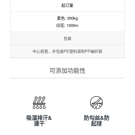
起订量
素色: 300kg
印花: 1000m
包装
中心纸管，外包装PE塑料袋和PP编织袋
可添加功能性
吸湿排汗&
防勾丝&防
速干
起球
吸湿排汗&
防勾丝&防
速干
起球