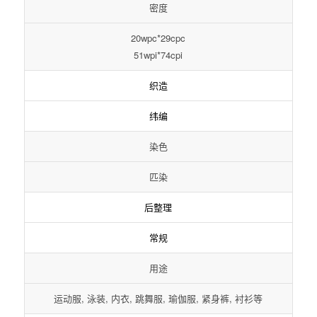
密度
20wpc*29cpc
51wpi*74cpi
织造
纬编
染色
匹染
后整理
常规
用途
运动服, 泳装, 内衣, 跳舞服, 瑜伽服, 紧身裤, 衬衫等