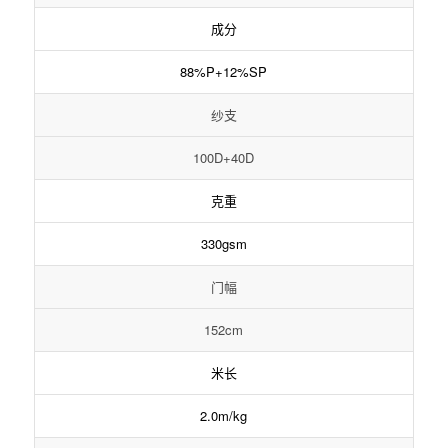
成分
88%P+12%SP
纱支
100D+40D
克重
330gsm
门幅
152cm
米长
2.0m/kg