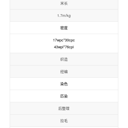
米长
1.7m/kg
密度
17wpc*30cpc
43wpi*76cpi
织造
经编
染色
匹染
后整理
拉毛