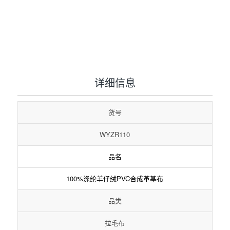
1
2
3
详细信息
货号
WYZR110
品名
100%涤纶羊仔绒PVC合成革基布
品类
拉毛布