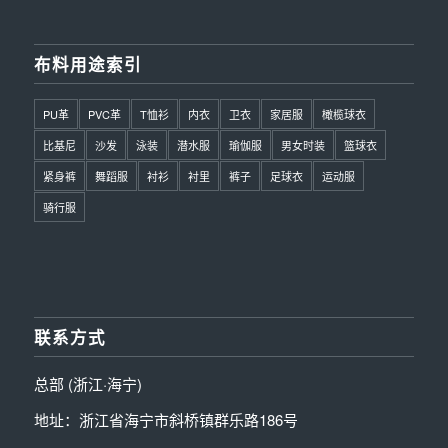
布料用途索引
PU革
PVC革
T恤衫
内衣
卫衣
家居服
橄榄球衣
比基尼
沙发
泳装
潜水服
瑜伽服
男女时装
篮球衣
紧身裤
舞蹈服
衬衫
衬里
裤子
足球衣
运动服
骑行服
联系方式
总部 (浙江·海宁)
地址：浙江省海宁市斜桥镇群乐路186号