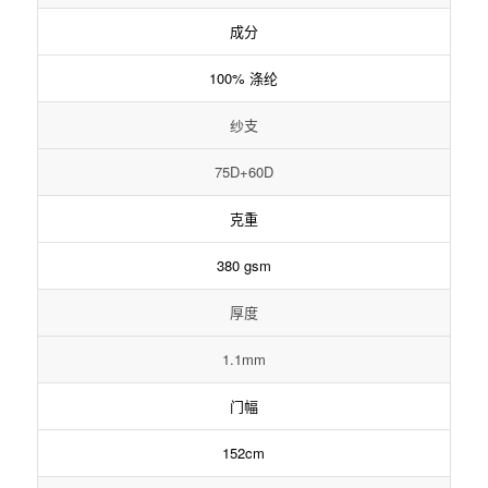
成分
100% 涤纶
纱支
75D+60D
克重
380 gsm
厚度
1.1mm
门幅
152cm