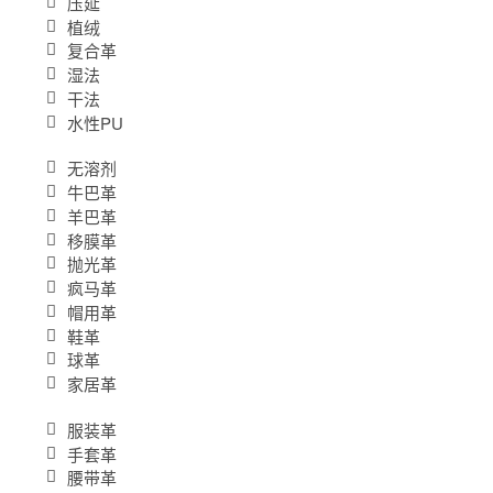
压延
植绒
复合革
湿法
干法
水性PU
无溶剂
牛巴革
羊巴革
移膜革
抛光革
疯马革
帽用革
鞋革
球革
家居革
服装革
手套革
腰带革