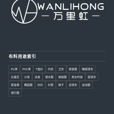
布料用途索引
PU革
PVC革
T恤衫
内衣
卫衣
家居服
橄榄球衣
比基尼
沙发
泳装
潜水服
瑜伽服
男女时装
篮球衣
紧身裤
舞蹈服
衬衫
衬里
裤子
足球衣
运动服
骑行服